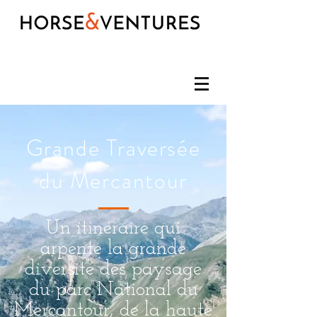
Grande Traversée
du Mercantour
Un itinéraire qui
arpente la grande
diversité des paysage
du parc National du
Mercantour, de la haute