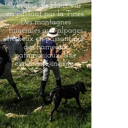
Vésubie au Haut var
en passant par la Tinée.
Des montagnes
minérales aux alpages
herbeux en passant par
des hameaux
patrimoniaux. Une
expérience inédite.