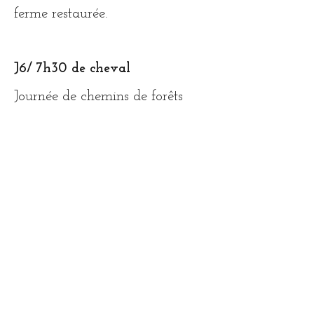
ferme restaurée.
J6/
7
h30 de cheval
Journée de chemins de forêts
enchantées, avec des accents de
provinces. Traversées par des
chemins très peu empruntés des
hameau de Bouchanières et de
Barels, un paysage qui n'arrête
pas de changer. Arrivée Chez
Guislaines aux Tourres, dans le