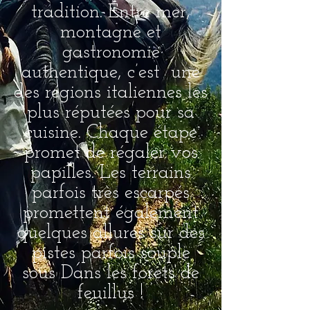
tradition. Entre mer,
montagne et
gastronomie
authentique, c’est une
des régions italiennes les
plus réputées pour sa
cuisine.
Chaque
étape
promet de régaler vos
papilles. Les terrains
parfois
très
escarpés
promettent également
quelques allures sur des
pistes parfois souple
sous Dans les forets de
feuillus !