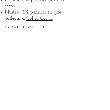
soins
Nuitée : 1/2 pension en gite
collectif à
Gol di Gouta
J4 / 7h de Cheval
Nous Descendons au village de
Pigna par un sentier
particulièrement caché ! Nous
nous arrêtons pour déjeuner au
village de Pigna. L'impression de
voyager dans le temps sera
sublimée par le déjeuner où vos
papilles seront ravies. L’après-
midi, nous nous dirigeons vers
Langan. L
es traces de l’intensité
des cultures jadis sont
marquantes : murs en pierres
sèches, arbergh, abreuvoirs….
Il
semblerait que personne d'autre
que nous emprunte ce chemin !